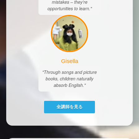
mistakes – they're
opportunities to learn."
Gisella
"Through songs and picture
books, children naturally
absorb English."
全講師を見る