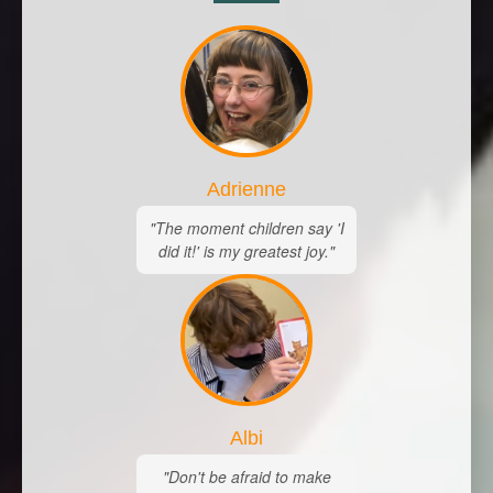
Adrienne
"The moment children say 'I
did it!' is my greatest joy."
Albi
"Don't be afraid to make