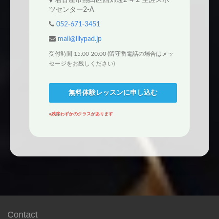
ツセンター2-A
052-671-3451
mail@lilypad.jp
受付時間 15:00-20:00 (留守番電話の場合はメッ
セージをお残しください)
無料体験レッスンに申し込む
※残席わずかのクラスがあります
Contact